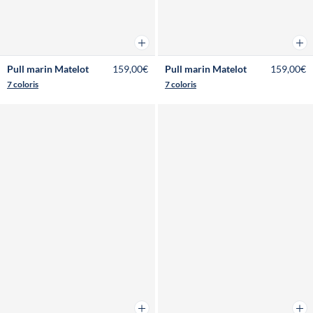
Ajouter au panier
Ajou
Pull marin Matelot
159,00€
Pull marin Matelot
159,00€
7 coloris
7 coloris
Ajouter au panier
Ajou