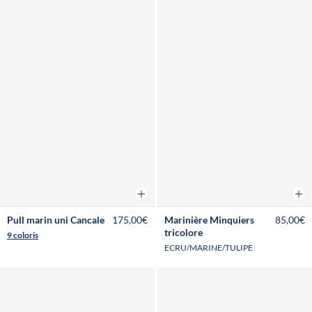
Ajouter au panier
Ajou
Pull marin uni Cancale
175,00€
Marinière Minquiers
85,00€
tricolore
9 coloris
ECRU/MARINE/TULIPE