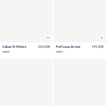
Ajouter au panier
Ajou
Caban St Hilaire
365,00€
Pull Loup de mer
195,00€
NAVY
NAVY