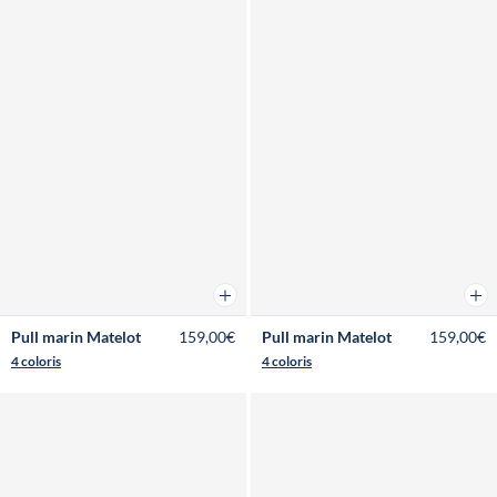
Ajouter au panier
Ajou
Pull marin Matelot
159,00€
Pull marin Matelot
159,00€
4 coloris
4 coloris