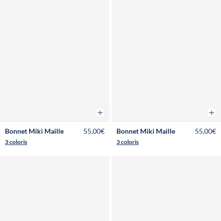
Ajouter au panier
Ajou
Bonnet Miki Maille
55,00€
Bonnet Miki Maille
55,00€
3 coloris
3 coloris