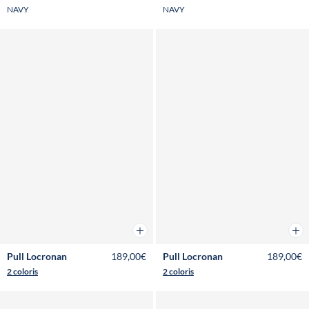
NAVY
NAVY
Ajouter au panier
Ajou
Pull Locronan
189,00€
Pull Locronan
189,00€
2 coloris
2 coloris