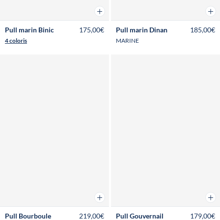
Ajouter au panier
Ajou
Pull marin Binic
175,00€
Pull marin Dinan
185,00€
4 coloris
MARINE
Ajouter au panier
Ajou
Pull Bourboule
219,00€
Pull Gouvernail
179,00€