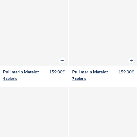
Ajouter au panier
Ajou
Pull marin Matelot
159,00€
Pull marin Matelot
159,00€
4 coloris
7 coloris