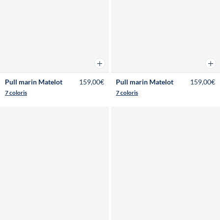
Ajouter au panier
Ajou
Pull marin Matelot
159,00€
Pull marin Matelot
159,00€
7 coloris
7 coloris