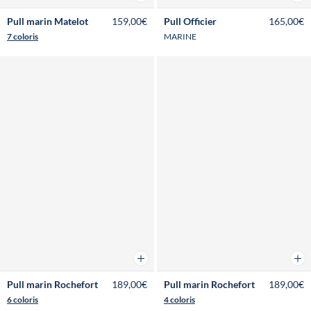
Pull marin Matelot
159,00€
Pull Officier
165,00€
7 coloris
MARINE
Ajouter au panier
Ajou
Pull marin Rochefort
189,00€
Pull marin Rochefort
189,00€
6 coloris
4 coloris