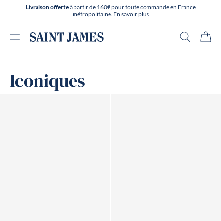
Aller directement au contenu
Livraison offerte
à partir de 160€ pour toute commande en France
métropolitaine.
En savoir plus
Ouvrir le menu
Recherche
Panie
Iconiques
Page n°1