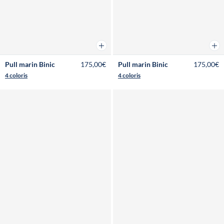
Ajouter au panier
Ajou
Pull marin Binic
175,00€
Pull marin Binic
175,00€
4 coloris
4 coloris