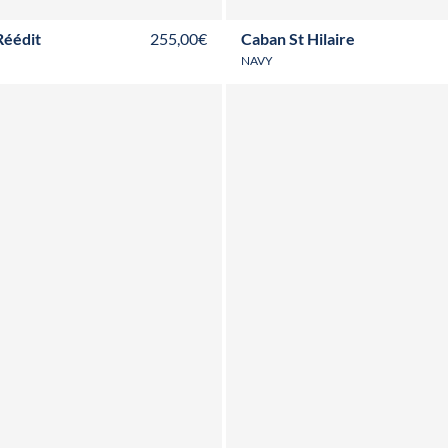
Réédit
255,00€
Caban St Hilaire
NAVY