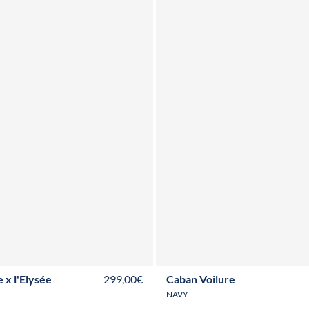
S
M
L
XL
XXL
3XL
T34
T36
T38
T40
T42
T44
T46
e x l'Elysée
299,00€
Caban Voilure
NAVY