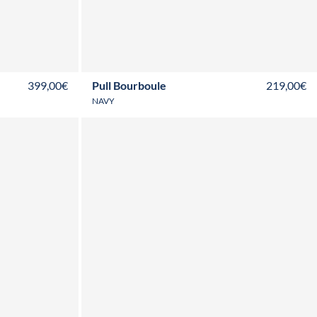
T50
T52
XS
S
M
L
XL
XXL
3XL
399,00€
Pull Bourboule
219,00€
NAVY