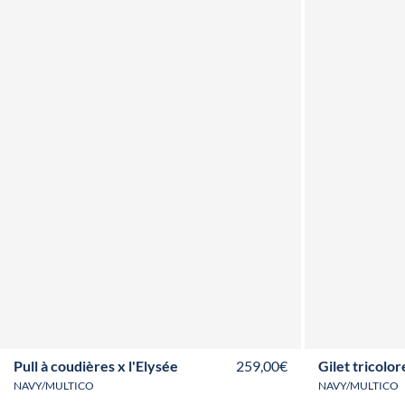
S
M
L
XL
XXL
3XL
Pull à coudières x l'Elysée
259,00€
Gilet tricolor
NAVY/MULTICO
NAVY/MULTICO