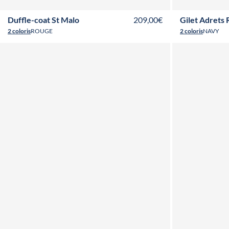
Duffle-coat St Malo
209,00€
Gilet Adrets 
2 coloris
ROUGE
2 coloris
NAVY