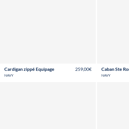
S
M
L
XL
XXL
3XL
T36
T3
Cardigan zippé Equipage
259,00€
Caban Ste R
NAVY
NAVY