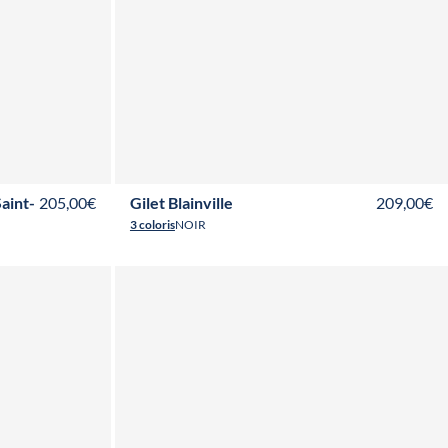
T36
T38
T40
T42
T44
T46
T48
T50
T52
aint-
205,00€
Gilet Blainville
209,00€
3 coloris
NOIR