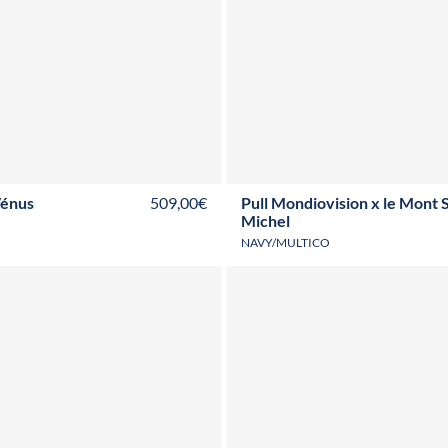
8
T40
T42
T44
T46
T48
T50
T52
S
M
L
XL
XXL
3XL
Vénus
509,00€
Pull Mondiovision x le Mont S
Michel
NAVY/MULTICO