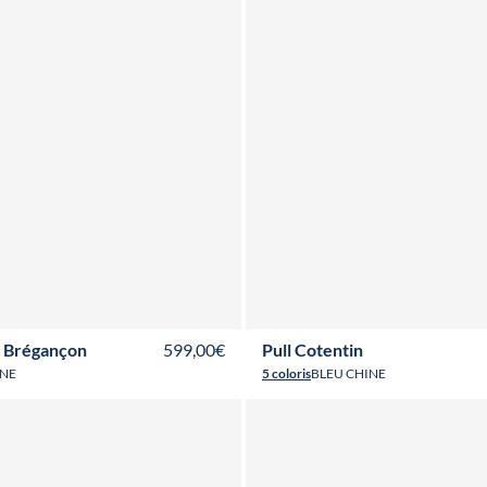
36
T38
T40
T42
T44
T46
XS
S
M
L
XL
XXL
3XL
i Brégançon
599,00€
Pull Cotentin
INE
5 coloris
BLEU CHINE