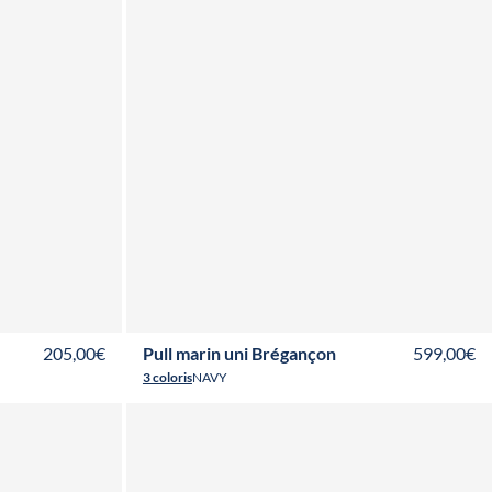
T36
T38
T40
T42
T44
T46
205,00€
Pull marin uni Brégançon
599,00€
3 coloris
NAVY