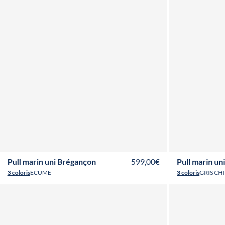
T36
T38
T40
T42
T44
T46
T
Pull marin uni Brégançon
599,00€
Pull marin un
3 coloris
ECUME
3 coloris
GRIS CH