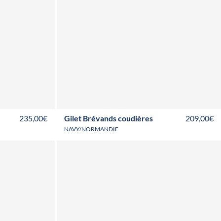
T36
T38
T40
T42
T44
T46
T48
T50
T52
235,00€
Gilet Brévands coudières
209,00€
NAVY/NORMANDIE