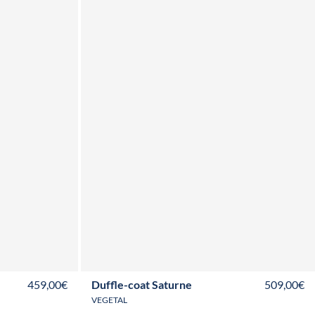
T48
T50
S
M
L
XL
XXL
459,00€
Duffle-coat Saturne
509,00€
VEGETAL