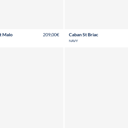
2A
3A
4A
6A
8A
10A
12A
T36
T38
T40
T42
T44
T46
T48
t Malo
209,00€
Caban St Briac
NAVY