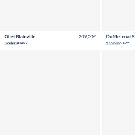
T36
T38
T40
T42
T44
T46
T48
T50
T52
Gilet Blainville
209,00€
Duffle-coat S
3 coloris
NAVY
2 coloris
NAVY