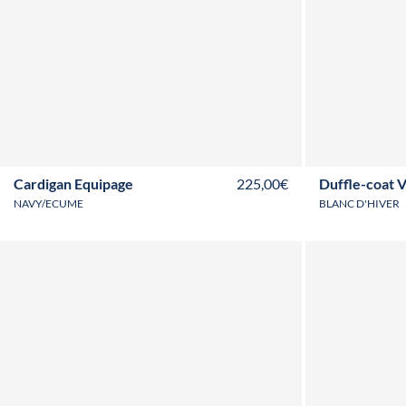
S
M
L
XL
XXL
3XL
T36
T3
Cardigan Equipage
225,00€
Duffle-coat 
NAVY/ECUME
BLANC D'HIVER