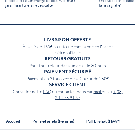
Tricoté en pure laine vierge, certifiée Woolmark,
Un toucher confortable, 
garantissant une laine de qualité.
laine ça gratte".
LIVRAISON OFFERTE
À partir de 160€ pour toute commande en France
métropolitaine
RETOURS GRATUITS
Pour tout retour dans un délai de 30 jours
PAIEMENT SÉCURISÉ
Paiement en 3 fois avec Alma à partir de 250€
SERVICE CLIENT
Consultez notre
FAQ
ou contactez-nous par
mail
ou au
+(33)
2 14 73 91 37
Pull Bréhat (NAVY)
Accueil
Pulls et gilets (Femme)