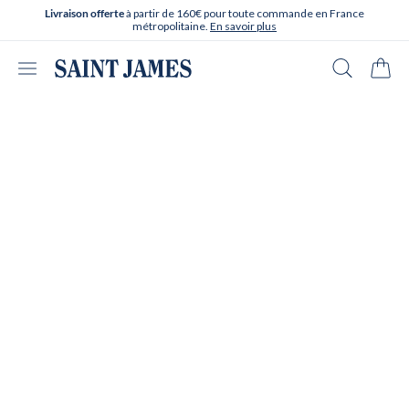
Aller directement au contenu
à partir de 160€ pour toute commande en France
Livraison offerte
métropolitaine.
En savoir plus
Ouvrir le menu
Recherche
Panie