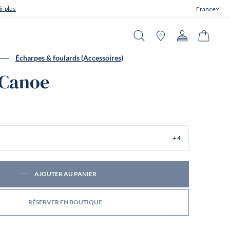
r plus
France
Fermer
Recherche
Boutiques
Compte
Panier
Écharpes & foulards (Accessoires)
 Canoe
+ 4
AJOUTER AU PANIER
RÉSERVER EN BOUTIQUE