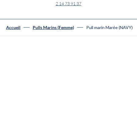
2 14 73 91 37
Pull marin Marée (NAVY)
Accueil
Pulls Marins (Femme)