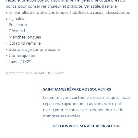
l'épaule, une composition 100% laine vierge et une coupe près du
corps, pour conserver chaleur et praticité. Versatile, il sera le
meilleur allié de toutes vos tenues, habillées ou casual, classiques ou
originales.
- Pull marin
- Côte 1x1
- Manches longues
- Col rond remaillé
- Boutonnage sur une épaule
- Coupe ajustée
- Laine (100%)
Référence : 8738 MAREE II U-NAVY
SAINT JAMES RÉPARE VOS SOUVENIRS
Le temps ayant parfois laissé ses marques, nous
réparons, rajeunissons, ravivons votre pull
marin pour le conserver pendant encore de
nombreuses années.
DÉCOUVRIR LE SERVICE RÉPARATION