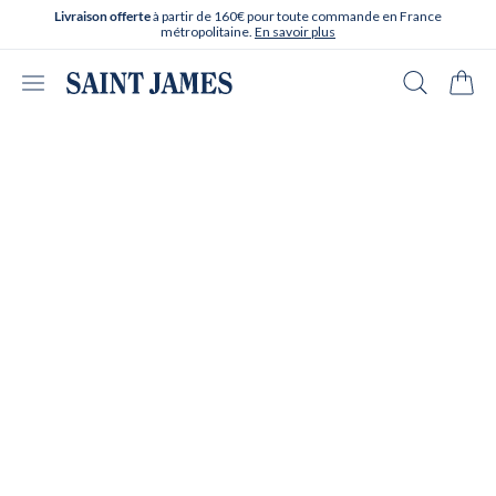
Aller directement au contenu
à partir de 160€ pour toute commande en France
Livraison offerte
métropolitaine.
En savoir plus
Ouvrir le menu
Recherche
Panie