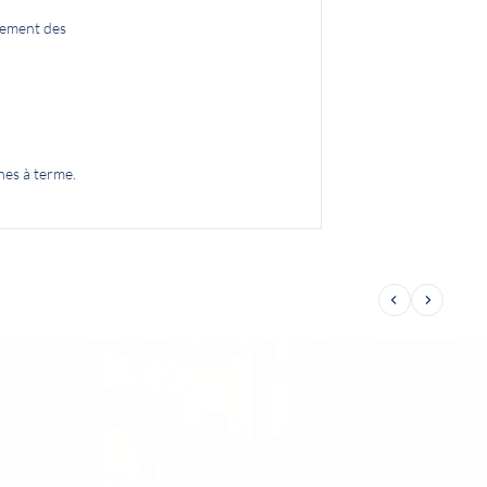
sement des
nes à terme.
Précédent
Suivant