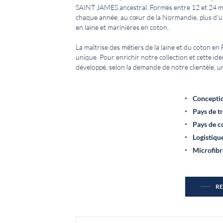
SAINT JAMES ancestral. Formés entre 12 et 24 mo
chaque année, au cœur de la Normandie, plus d’un 
en laine et marinières en coton.
La maîtrise des métiers de la laine et du coton e
unique. Pour enrichir notre collection et cette i
développé, selon la demande de notre clientèle,
Conceptio
Pays de tr
Pays de c
Logistique
Microfibre
RE