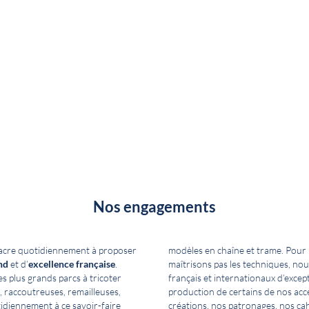
Nos engagements
acre quotidiennement à proposer
modèles en chaîne et trame. Pour 
nd
et d’
excellence française
.
maîtrisons pas les techniques, nou
s plus grands parcs à tricoter
français et internationaux d’excep
, raccoutreuses, remailleuses,
production de certains de nos acc
tidiennement à ce savoir-faire
créations, nos patronages, nos cah