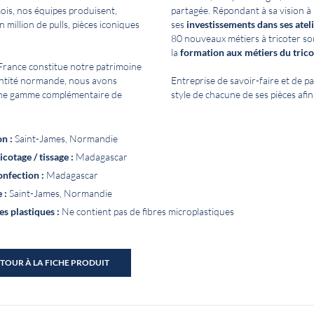
is, nos équipes produisent,
partagée. Répondant à sa vision 
million de pulls, pièces iconiques
ses
investissements dans ses atel
80 nouveaux métiers à tricoter so
la
formation aux métiers du trico
n France constitue notre patrimoine
dentité normande, nous avons
Entreprise de savoir-faire et de pa
 une gamme complémentaire de
style de chacune de ses pièces afin
n :
Saint-James, Normandie
icotage / tissage :
Madagascar
onfection :
Madagascar
 :
Saint-James, Normandie
s plastiques :
Ne contient pas de fibres microplastiques
TOUR À LA FICHE PRODUIT