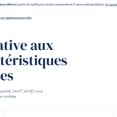
ison offerte
à partir de 160€ pour toute commande en France métropolitaine.
En savoi
UIS 1889
NOS INVITÉS
ative aux
téristiques
es
açabilité, SAINT JAMES vous
es modèles.