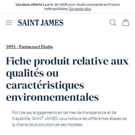
Aller directement au contenu
Livraison offerte
à partir de 160€ pour toute commande en France
métropolitaine.
En savoir plus
Ouvrir le menu
Recherche
Panie
3991 - Pantacourt Elodie
Fiche produit relative aux
qualités ou
caractéristiques
environnementales
Fort de ses engagements en termes de transparence et de
traçabilité, SAINT JAMES vous indique les différentes étapes de
la chaine de production de ses modèles.