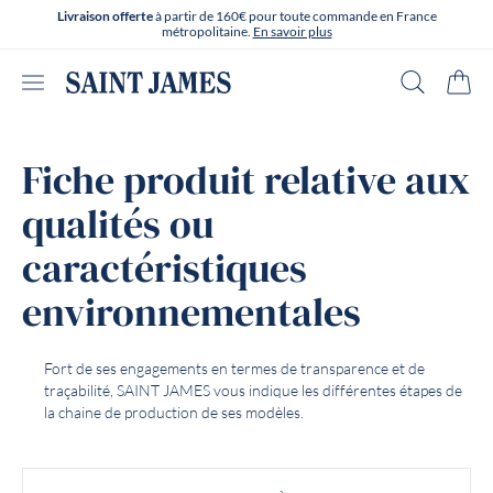
Aller directement au contenu
Livraison offerte
à partir de 160€ pour toute commande en France
métropolitaine.
En savoir plus
Ouvrir le menu
Recherche
Panie
Fiche produit relative aux
qualités ou
caractéristiques
environnementales
Fort de ses engagements en termes de transparence et de
traçabilité, SAINT JAMES vous indique les différentes étapes de
la chaine de production de ses modèles.