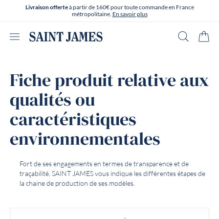
Aller directement au contenu
Livraison offerte
à partir de 160€ pour toute commande en France
métropolitaine.
En savoir plus
Ouvrir le menu
Recherche
Panie
Fiche produit relative aux
qualités ou
caractéristiques
environnementales
Fort de ses engagements en termes de transparence et de
traçabilité, SAINT JAMES vous indique les différentes étapes de
la chaine de production de ses modèles.