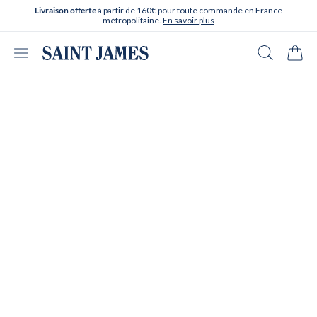
Aller directement au contenu
à partir de 160€ pour toute commande en France
Livraison offerte
métropolitaine.
En savoir plus
Ouvrir le menu
Recherche
Panie