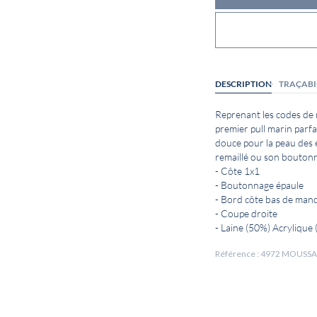
DESCRIPTION
TRAÇABI
Reprenant les codes de n
premier pull marin parfa
douce pour la peau des 
remaillé ou son boutonn
- Côte 1x1
- Boutonnage épaule
- Bord côte bas de man
- Coupe droite
- Laine (50%) Acrylique
Référence : 4972 MOUSS