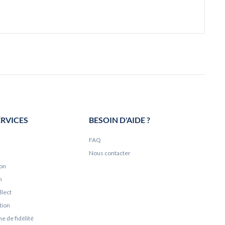
ERVICES
BESOIN D'AIDE ?
FAQ
Nous contacter
ion
n
llect
tion
 de fidélité