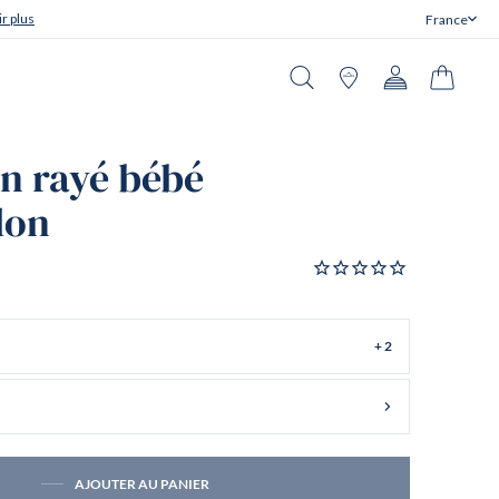
r plus
France
Fermer
Recherche
Boutiques
Compte
Panier
in rayé bébé
lon
+ 2
AJOUTER AU PANIER