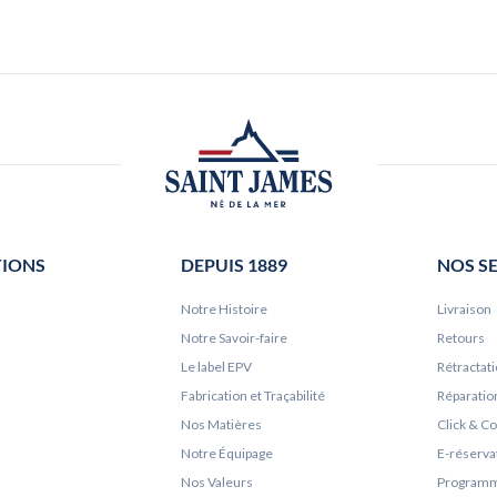
TIONS
DEPUIS 1889
NOS S
Notre Histoire
Livraison
Notre Savoir-faire
Retours
Le label EPV
Rétractat
Fabrication et Traçabilité
Réparatio
Nos Matières
Click & Co
Notre Équipage
E-réserva
Nos Valeurs
Programme