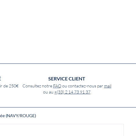
É
SERVICE CLIENT
ir de 250€
Consultez notre
FAQ
ou contactez-nous par
mail
ou au
+(33) 2 14 73 91 37
angée (NAVY/ROUGE)