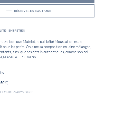
RÉSERVER EN BOUTIQUE
LITÉ
ENTRETIEN
otre iconique Matelot, le pull bébé Moussaillon est le
it pour les petits. On aime sa composition en laine mélangée,
enfants, ainsi que ses détails authentiques, comme son col
age épaule. - Pull marin
che
 (50%)
AILLON R L-NAVY/ROUGE