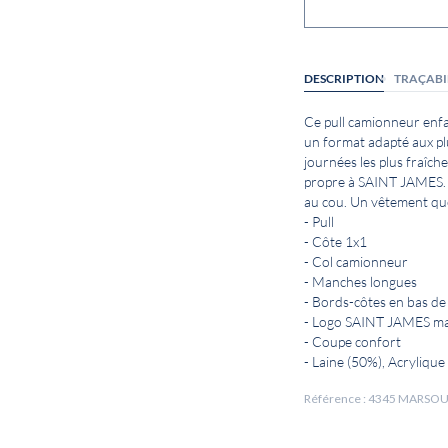
DESCRIPTION
TRAÇABI
Ce pull camionneur enf
un format adapté aux plu
journées les plus fraîch
propre à SAINT JAMES. 
au cou. Un vêtement que 
- Pull
- Côte 1x1
- Col camionneur
- Manches longues
- Bords-côtes en bas d
- Logo SAINT JAMES m
- Coupe confort
- Laine (50%), Acrylique
Référence : 4345 MARSO