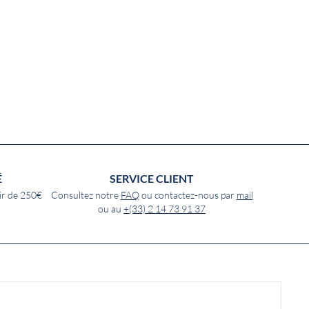
É
SERVICE CLIENT
ir de 250€
Consultez notre
FAQ
ou contactez-nous par
mail
ou au
+(33) 2 14 73 91 37