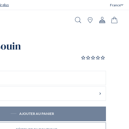
r plus
France
Fermer
Recherche
Boutiques
Compte
Panier
souin
AJOUTER AU PANIER