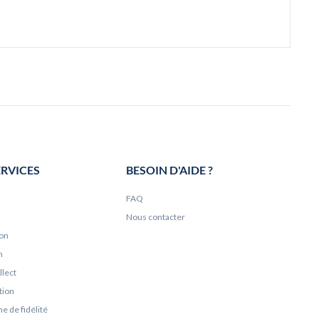
ERVICES
BESOIN D'AIDE ?
FAQ
Nous contacter
ion
n
llect
tion
 de fidélité