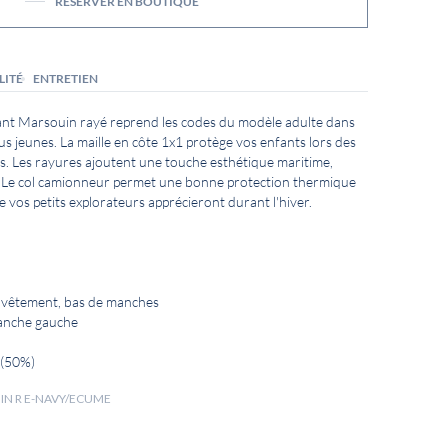
RÉSERVER EN BOUTIQUE
LITÉ
ENTRETIEN
ant Marsouin rayé reprend les codes du modèle adulte dans
s jeunes. La maille en côte 1x1 protège vos enfants lors des
es. Les rayures ajoutent une touche esthétique maritime,
Le col camionneur permet une bonne protection thermique
vos petits explorateurs apprécieront durant l'hiver.
e vêtement, bas de manches
anche gauche
 (50%)
UIN R E-NAVY/ECUME