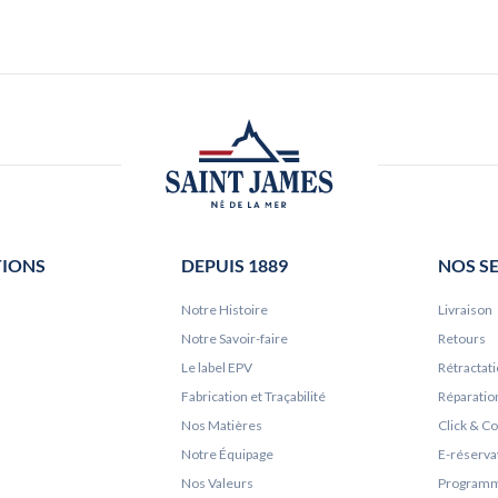
TIONS
DEPUIS 1889
NOS S
Notre Histoire
Livraison
Notre Savoir-faire
Retours
Le label EPV
Rétractat
Fabrication et Traçabilité
Réparatio
Nos Matières
Click & Co
Notre Équipage
E-réserva
Nos Valeurs
Programme