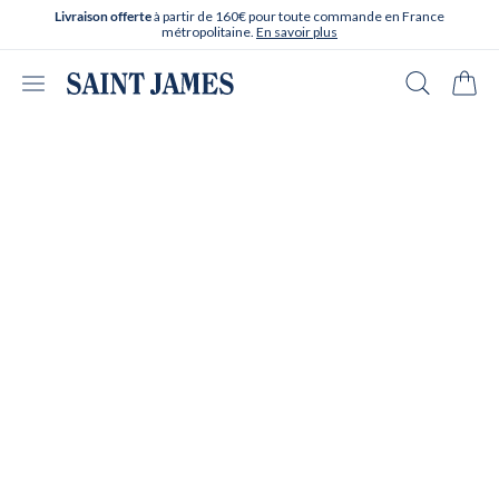
Aller directement au contenu
à partir de 160€ pour toute commande en France
Livraison offerte
métropolitaine.
En savoir plus
Ouvrir le menu
Recherche
Panie